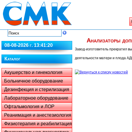
Анализаторы до
08-08-2026 г. 13:41:20
Завод-изготовитель прекратил в
деятельности матери и плода А
Каталог
Акушерство и гинекология
Больничное оборудование
Дезинфекция и стерилизация
Лабораторное оборудование
Офтальмология и ЛОР
Реанимация и анестезиология
Физиотерапия и реабилитация