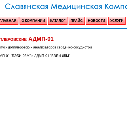
ГЛАВНАЯ
О КОМПАНИИ
КАТАЛОГ
ПРАЙС
НОВОСТИ
УСЛУГИ
пплеровские АДМП-01
ыпуск допплеровских анализаторов сердечно-сосудистой
ДМП-01 "БЭБИ-03М" и АДМП-01 "БЭБИ-05М"