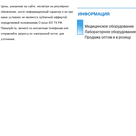
Цены, указанные на сайте, несмотря на регулярное
обновление, носят информационный характер и ни при
ИНФОРМАЦИЯ
каких условиях не являются публичной оффертой,
определяемой положениями Статьи 437 ГК РФ.
Медицинское оборудование
Пожалуйста, звоните по контактным телефонам или
Лабораторное оборудование
отправляйте запросы по электронной почте, для
Продажа оптом и в розицу
уточнения.