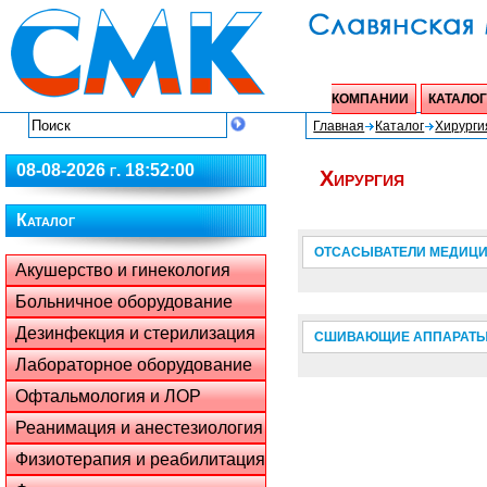
КОМПАНИИ
КАТАЛОГ
Главная
Каталог
Хирурги
08-08-2026 г. 18:52:00
Хирургия
Каталог
ОТСАСЫВАТЕЛИ МЕДИЦ
Акушерство и гинекология
Больничное оборудование
Дезинфекция и стерилизация
СШИВАЮЩИЕ АППАРАТ
Лабораторное оборудование
Офтальмология и ЛОР
Реанимация и анестезиология
Физиотерапия и реабилитация