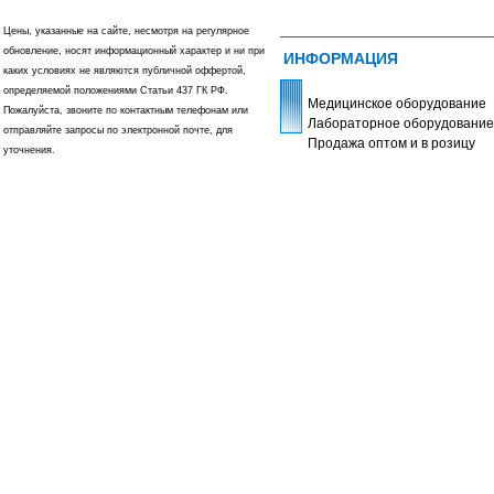
Цены, указанные на сайте, несмотря на регулярное
обновление, носят информационный характер и ни при
ИНФОРМАЦИЯ
каких условиях не являются публичной оффертой,
определяемой положениями Статьи 437 ГК РФ.
Медицинское оборудование
Пожалуйста, звоните по контактным телефонам или
Лабораторное оборудование
отправляйте запросы по электронной почте, для
Продажа оптом и в розицу
уточнения.