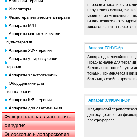
Волновая терапия
парезов и параличей разли
Ингаляторы
нарушениях осанки, сколиоз
укрепления мышечного апп
Физиотерапевтические аппараты
гипокинезического синдром
Аппараты МЛТ
жирового слоя, а также во 
Аппараты магнито- и ампли-
пульстерапии
Аппарат ТОНУС-бр
Аппараты УВЧ-терапии
Аппарат для лечебного воз
Аппараты ультразвуковой
Предназначен для терапии
терапии
болевых состояний путем л
токами. Применяется в физ
Аппараты электротерапии
больниц, лечебно-профилак
Оборудование для
теплолечения
Аппараты КВЧ-терапии
Аппарат ЭЛФОР-ПРОФ
Аппараты для светолечения
Медицинский терапевтиче
для осуществления физиопр
Функциональная диагностика
электрофореза.
Хирургия
Эндоскопия и лапароскопия