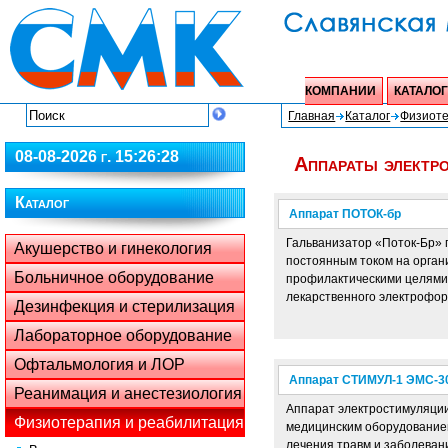
КОМПАНИИ
КАТАЛОГ
Главная
Каталог
Физиоте
08-08-2026 г. 15:26:28
Аппараты электр
Каталог
Аппарат ПОТОК-бр
Гальванизатор «Поток-Бр» 
Акушерство и гинекология
постоянным током на орган
Больничное оборудование
профилактическими целями,
лекарственного электрофор
Дезинфекция и стерилизация
Лабораторное оборудование
Офтальмология и ЛОР
Аппарат СТИМУЛ-1 ЭМС-3
Реанимация и анестезиология
Аппарат электростимуляци
Физиотерапия и реабилитация
медицинским оборудование
лечения травм и заболеван