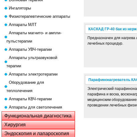
Ингаляторы
Физиотерапевтические аппараты
Аппараты МЛТ
КАСКАД ГР-40 бак из нер
Аппараты магнито- и ампли-
Предназначен для нагрева 
пульстерапии
лечебных процедур.
Аппараты УВЧ-терапии
Аппараты ультразвуковой
терапии
Аппараты электротерапии
Парафинонагреватель КАС
Оборудование для
Электрический парафинонагр
теплолечения
парафина и воска, воскона
Аппараты КВЧ-терапии
медицинским оборудованием
проведении лечебных физи
Аппараты для светолечения
Функциональная диагностика
Хирургия
Эндоскопия и лапароскопия