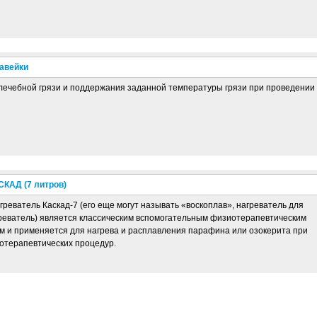
жавейки
лечебной грязи и поддержания заданной температуры грязи при проведении
КАД (7 литров)
еватель Каскад-7 (его еще могут называть «воскоплав», нагреватель для
греватель) является классическим вспомогательным физиотерапевтическим
 и применяется для нагрева и расплавления парафина или озокерита при
отерапевтических процедур.